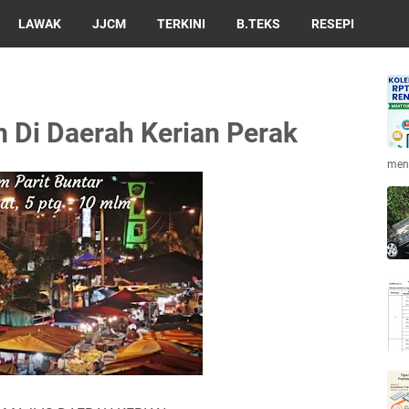
LAWAK
JJCM
TERKINI
B.TEKS
RESEPI
 Di Daerah Kerian Perak
men